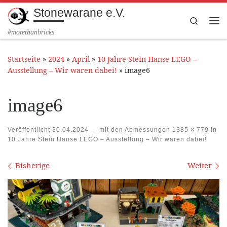
Stonewarane e.V.
Zum Inhalt springen
Search
Me
#morethanbricks
Startseite
»
2024
»
April
»
10 Jahre Stein Hanse LEGO –
Ausstellung – Wir waren dabei!
»
image6
image6
Veröffentlicht
30.04.2024
-
mit den Abmessungen
1385 × 779
in
10 Jahre Stein Hanse LEGO – Ausstellung – Wir waren dabei!
Bilder Navigation
Bisherige
Weiter