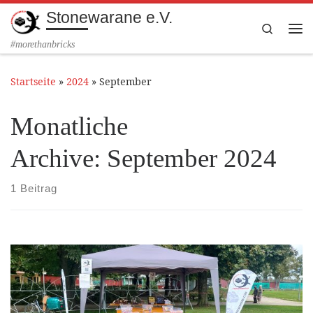
Stonewarane e.V.
Zum Inhalt springen
Search
Me
#morethanbricks
Startseite
»
2024
»
September
Monatliche
Archive:
September 2024
1 Beitrag