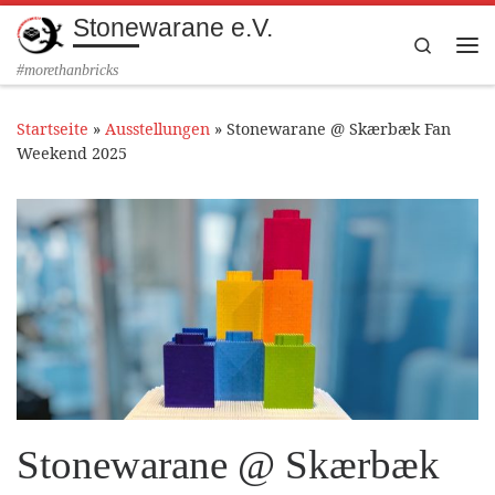
Stonewarane e.V.
Zum Inhalt springen
Search
Me
#morethanbricks
Startseite
»
Ausstellungen
»
Stonewarane @ Skærbæk Fan
Weekend 2025
Stonewarane @ Skærbæk