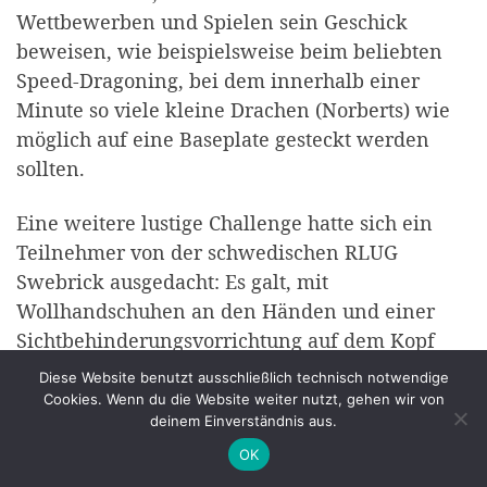
Wettbewerben und Spielen sein Geschick
beweisen, wie beispielsweise beim beliebten
Speed-Dragoning, bei dem innerhalb einer
Minute so viele kleine Drachen (Norberts) wie
möglich auf eine Baseplate gesteckt werden
sollten.
Eine weitere lustige Challenge hatte sich ein
Teilnehmer von der schwedischen RLUG
Swebrick ausgedacht: Es galt, mit
Wollhandschuhen an den Händen und einer
Sichtbehinderungsvorrichtung auf dem Kopf
einen aus DUPLO-Steinen gebauten Fäustling
Diese Website benutzt ausschließlich technisch notwendige
nachzubauen.
Cookies. Wenn du die Website weiter nutzt, gehen wir von
deinem Einverständnis aus.
Samstag- und Sonntagvormittag verwandelte
OK
sich die LUG Lounge jeweils für eineinhalb