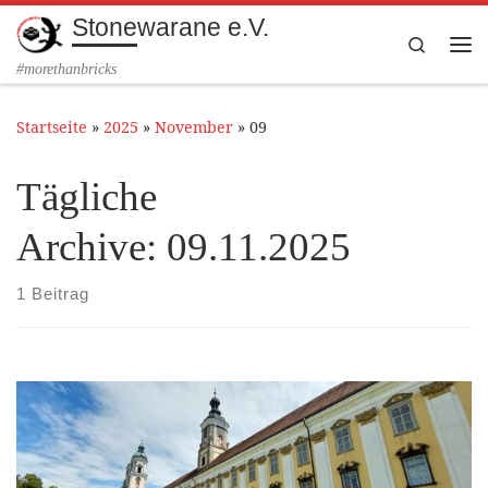
Stonewarane e.V.
Zum Inhalt springen
Search
Me
#morethanbricks
Startseite
»
2025
»
November
»
09
Tägliche
Archive:
09.11.2025
1 Beitrag