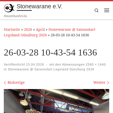
Stonewarane e.V.
Zum Inhalt springen
Search
Me
#morethanbricks
Startseite
»
2026
»
April
»
Stonewarane @ Saisonstart
Legoland Günzburg 2026
»
26-03-28 10-43-54 1636
26-03-28 10-43-54 1636
Veröffentlicht
15.04.2026
-
mit den Abmessungen
2560 × 1440
in
Stonewarane @ Saisonstart Legoland Günzburg 2026
Bilder Navigation
Bisherige
Weiter