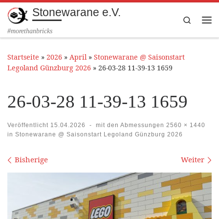
Stonewarane e.V.
Zum Inhalt springen
Search
Me
#morethanbricks
Startseite
»
2026
»
April
»
Stonewarane @ Saisonstart
Legoland Günzburg 2026
»
26-03-28 11-39-13 1659
26-03-28 11-39-13 1659
Veröffentlicht
15.04.2026
-
mit den Abmessungen
2560 × 1440
in
Stonewarane @ Saisonstart Legoland Günzburg 2026
Bilder Navigation
Bisherige
Weiter