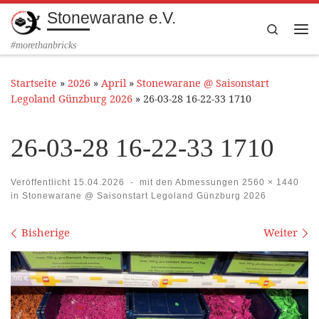
Stonewarane e.V.
Zum Inhalt springen
Search
Me
#morethanbricks
Startseite
»
2026
»
April
»
Stonewarane @ Saisonstart
Legoland Günzburg 2026
»
26-03-28 16-22-33 1710
26-03-28 16-22-33 1710
Veröffentlicht
15.04.2026
-
mit den Abmessungen
2560 × 1440
in
Stonewarane @ Saisonstart Legoland Günzburg 2026
Bilder Navigation
Bisherige
Weiter