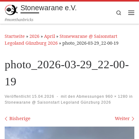
Stonewarane e.V.
Zum Inhalt springen
Search
Me
#morethanbricks
Startseite
»
2026
»
April
»
Stonewarane @ Saisonstart
Legoland Günzburg 2026
»
photo_2026-03-29_22-00-19
photo_2026-03-29_22-00-
19
Veröffentlicht
15.04.2026
-
mit den Abmessungen
960 × 1280
in
Stonewarane @ Saisonstart Legoland Günzburg 2026
Bilder Navigation
Bisherige
Weiter