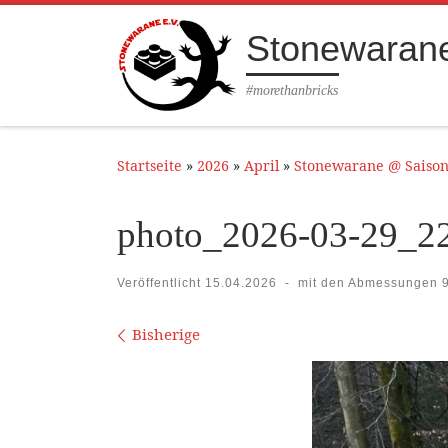
Zum Inhalt springen
Stonewarane
#morethanbricks
Startseite
»
2026
»
April
»
Stonewarane @ Saison
photo_2026-03-29_22
Veröffentlicht
15.04.2026
-
mit den Abmessungen
9
Bilder Navigation
Bisherige