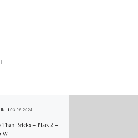
H
tlicht
03.08.2024
 Than Bricks – Platz 2 –
e W