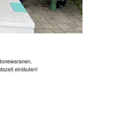
 Stonewaranen.
szeit einläuten!