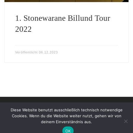
1. Stonewarane Billund Tour
2022
Veröffentlicht
06.12.2023
© 2026
Stonewarane e.V. | Impressum
–
Alle Rechte
Diese Website benutzt ausschließlich technisch notwendige
vorbehalten
Cookies. Wenn du die Website weiter nutzt, gehen wir von
deinem Einverständnis aus.
OK