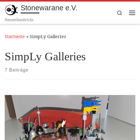
Stonewarane e.V.
Zum Inhalt springen
Search
Me
#morethanbricks
Startseite
»
SimpLy Galleries
SimpLy Galleries
7 Beiträge