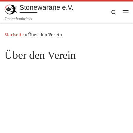
Stonewarane e.V.
Zum Inhalt springen
Search
Me
#morethanbricks
Startseite
»
Über den Verein
Über den Verein