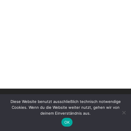
© 2026
Stonewarane e.V. | Impressum
–
Alle Rechte
Diese Website benutzt ausschließlich technisch notwendige
vorbehalten
Cookies. Wenn du die Website weiter nutzt, gehen wir von
deinem Einverständnis aus.
OK