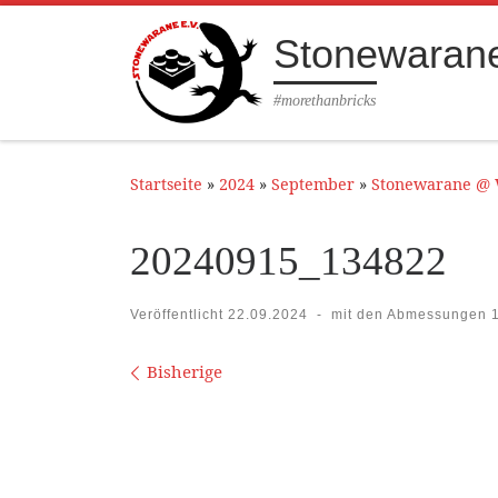
Zum Inhalt springen
Stonewarane
#morethanbricks
Startseite
»
2024
»
September
»
Stonewarane @ W
20240915_134822
Veröffentlicht
22.09.2024
-
mit den Abmessungen
1
Bilder Navigation
Bisherige