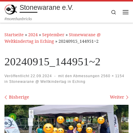
Stonewarane e.V.
Zum Inhalt springen
Search
Me
#morethanbricks
Startseite
»
2024
»
September
»
Stonewarane @
Weltkindertag in Eching
»
20240915_144951~2
20240915_144951~2
Veröffentlicht
22.09.2024
-
mit den Abmessungen
2560 × 1154
in
Stonewarane @ Weltkindertag in Eching
Bilder Navigation
Bisherige
Weiter