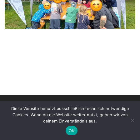
© 2026
Stonewarane e.V. | Impressum
–
Alle Rechte
Diese Website benutzt ausschließlich technisch notwendige
vorbehalten
Cookies. Wenn du die Website weiter nutzt, gehen wir von
deinem Einverständnis aus.
OK