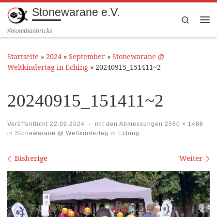
Stonewarane e.V.
Zum Inhalt springen
Search
Me
#morethanbricks
Startseite
»
2024
»
September
»
Stonewarane @
Weltkindertag in Eching
»
20240915_151411~2
20240915_151411~2
Veröffentlicht
22.09.2024
-
mit den Abmessungen
2560 × 1486
in
Stonewarane @ Weltkindertag in Eching
Bilder Navigation
Bisherige
Weiter