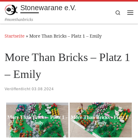
Stonewarane e.V.
Zum Inhalt springen
Search
Me
#morethanbricks
Startseite
»
More Than Bricks – Platz 1 – Emily
More Than Bricks – Platz 1
– Emily
Veröffentlicht
03.08.2024
More Than Bricks - Platz 1 -
More Than Bricks - Platz 1 -
Emily
Emily