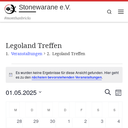
Stonewarane e.V.
Zum Inhalt springen
Search
Me
#morethanbricks
Legoland Treffen
Veranstaltungen
Legoland Treffen
Veranstaltungen
Es wurden keine Ergebnisse für diese Ansicht gefunden. Hier geht
H
es zu den
nächsten bevorstehenden Veranstaltungen
.
i
n
01.05.2025
w
V
V
S
M
e
u
e
i
D
o
e
K
c
s
a
n
r
M
MONTAG
D
DIENSTAG
M
MITTWOCH
D
DONNERSTAG
F
FREITAG
S
SAMSTAG
S
SONN
h
t
r
a
a
u
e
a
t
0
0
0
0
0
0
0
28
29
30
1
2
3
4
m
a
n
w
V
V
V
V
V
V
V