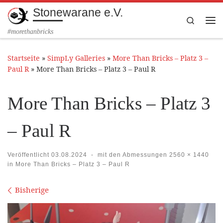
Stonewarane e.V.
Zum Inhalt springen
Search
Me
#morethanbricks
Startseite
»
SimpLy Galleries
»
More Than Bricks – Platz 3 –
Paul R
»
More Than Bricks – Platz 3 – Paul R
More Than Bricks – Platz 3
– Paul R
Veröffentlicht
03.08.2024
-
mit den Abmessungen
2560 × 1440
in
More Than Bricks – Platz 3 – Paul R
Bilder Navigation
Bisherige