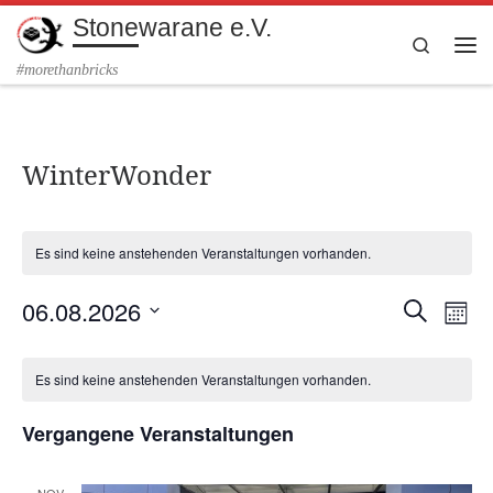
Stonewarane e.V.
Zum Inhalt springen
Search
Me
#morethanbricks
WinterWonder
Es sind keine anstehenden Veranstaltungen vorhanden.
06.08.2026
V
V
S
M
u
e
D
o
e
K
c
a
n
r
Es sind keine anstehenden Veranstaltungen vorhanden.
h
t
r
a
a
u
e
a
t
m
Vergangene Veranstaltungen
a
n
l
w
ä
s
n
e
h
NOV.